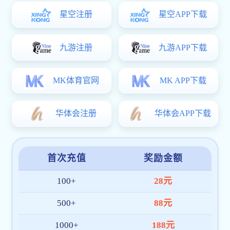
2026-07-01 00:39
43 次阅读
不莱梅引入前拜仁首席球探奥利塞转会背
后推手再出发
在德甲联赛的转会市场上，不莱梅俱乐部近期的引援
动作引起了广泛关注。球队成功引入了前拜仁慕尼黑
的首席球探奥利塞，这一举动不仅为不莱梅带来了新
的希望，也为其未来的发展注入了新的动力。奥利塞
作为一位经验丰富的球探，曾在拜仁时期发挥了重要
作用，促成了多笔优秀球员的签约。而这次转会背后
有着更深层次的原因和意义，包括不莱梅的重建计