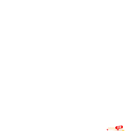
人脉资源在足球行业中至关重要，而作为曾经顶级俱
乐部中的关键人物，奥利塞无疑在人际关系方面拥有
着独特优势。他与各大俱乐部、代理商及其他专业人
士建立了良好的合作关系，这些都是他未来工作的重
要支撑。通过这些联系，他可以更迅速地获取关于球
员的信息，从而做出更加明智的决策。
与此同时，他也能够利用这些人脉为不莱梅争取到更
多优质合作机会。例如，与其他球队进行友谊赛或交
流活动，有助于提高不莱梅在业内的知名度，并吸引
更多关注。这种交互式合作不仅能让团队受益，还能
促进整个德甲联赛的发展。
总之，人脉网络不仅仅是单纯的信息传递，更是一种
价值交换，通过这些联系，奥利塞可以为不莱梅带来