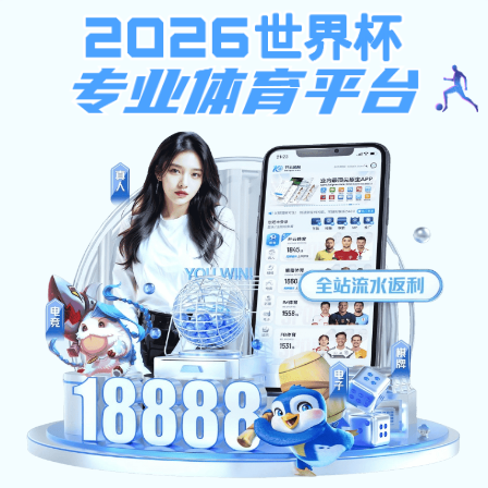
立即注册
亚星在线登录入口
官网
· 权威体育数据平台
亚星在线登录入口 OFFICIAL WEBSITE
自2022年创立以来，
亚星在线登录入口
致力于为用户
提供包括NBA、英超、欧洲杯、LPL在内的热门赛事直
播与数据服务，广受用户信赖。
立即下载亚星在线登录入口APP