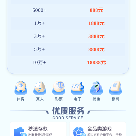
划、奥利塞个人职业生涯的新起点、以及他在球探领
域所积累的人脉资源等。这篇文章将从这几个方面深
入探讨这一重要转会事件。
1、不莱梅重建之路
不莱梅俱乐部近年来经历了一段低迷期，成绩下滑导
致他们不得不重新审视球队结构和战略规划。为了摆
脱困境，俱乐部决定进行大刀阔斧的改革，而引入新
的人才是其中的重要一步。通过与奥利塞合作，不莱
梅希望能够找到合适的新秀和潜力股，以增强球队竞
争力。
同时，不莱梅也意识到，仅仅依靠现有阵容无法实现
目标，因此必须加强青训系统，提高年轻球员的培养
质量，以确保未来人才不断涌现。在这样的背景下，