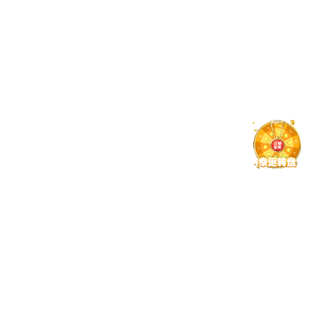
己的才能。
对于奥利塞来说，这也是一次重新证明自己的机会。
他将在不莱梅面临不同于拜仁时的新挑战，需要结合
自身优势去发掘合适的人选并进行有效地评估。此
时，他需要展现出更强的适应能力和创新思维，以满
足俱乐部对他的期待。
此外，随着足球市场竞争日益激烈，如何精准识别潜
力股成为每位球探必须面对的问题。奥利塞在这一领
域积累了丰富经验，相信他能帮助不莱梅在众多候选
人中找到最具价值的人才，为球队未来的发展打下基
础。
3、建立广泛人脉网络