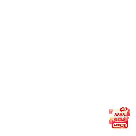
这一失误不仅让现场观众感到惋惜，也引发了外界对
于叶博亚心理素质和处事能力的讨论。在关键时刻未
能把握住机会，对于一名职业球员来说，无疑是一种
考验。此后，他似乎受到一些影响，在随后的几分钟
里表现有所下降，对全队产生了一定程度的不利影
响。
然而，从另一个角度看，这次失误也可能成为他今后
成长过程中的一个重要教训。职业足球充满挑战，有
时候成功与失败仅仅是一念之间。希望叶博亚能够迅
速调整心态，以更加坚定自信的姿态迎接接下来的挑
战。
4、双方球队整体表现
总体来看，本场比赛可以说是一场精彩纷呈且竞争激