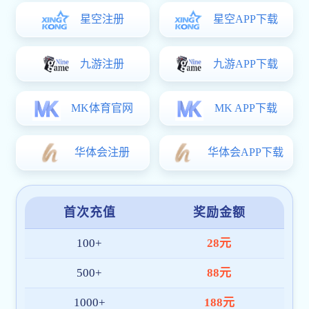
2026-06-30 14:03
49 次阅读
青岛海牛领先上海海港罗森文精彩进球叶
博亚错失良机半场战报
在本场比赛中，青岛海牛面对实力强大的上海海港，
以精彩的表现占据了上半场的主动权。罗森文凭借一
记精彩进球，为球队打破僵局，而叶博亚则错失了一
次绝佳的得分机会，这使得比赛的走势更加紧张和戏
剧化。本文将从四个方面详细分析这场比赛，包括青
岛海牛的战术布局、罗森文的关键进球、叶博亚的失
误以及双方球队的整体表现。通过对这些方面的深入