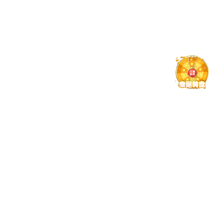
前锋所具备的重要素质。此外，这个进球也极大提升
了全队士气，让其他队员信心倍增。
随着这个进球，青岛海牛逐渐掌控了比赛节奏，他们
开始更加积极主动地进行攻势足球。而罗森文作为球
队攻击核心，则成为了对方重点盯防对象，但即便如
此，他依然多次制造威胁，为球队争取更多机会。
3、叶博亚的失误
尽管青岛海牛整体表现不俗，但叶博亚的一次重大失
误却成为令人遗憾的一幕。在上半场临近结束时，他
获得了一次单刀机会，本有可能扩大领先优势，但最
终却错失良机。他在面对门将时犹豫不决，没有选择
立即射门，而是试图调整角度，却被及时回追的后卫
阻挡住。