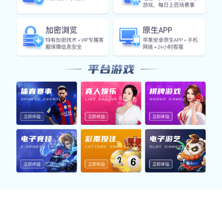
与前锋之间的配合，以寻找破门良机。在这样的战术
指导下，青岛海牛自信满满，在上半场展现出强大的
竞争力。
2、罗森文的关键进球
罗森文在本场比赛中的表现堪称亮点，他的一粒进球
不仅为球队打开胜利之门，更是全场观众热议的话
题。在第30分钟时，罗森文接到队友传球后，巧妙地
摆脱了两名防守队员，并在禁区内果断起脚，将球送
入网底。这一瞬间让整个青岛体育中心沸腾。
这一进球不仅展示了罗森文个人出色的技术水平，同
时也体现出他对于比赛节奏把握能力。他能够在高压
情况下保持冷静，并选择最佳射门时机，这正是顶级